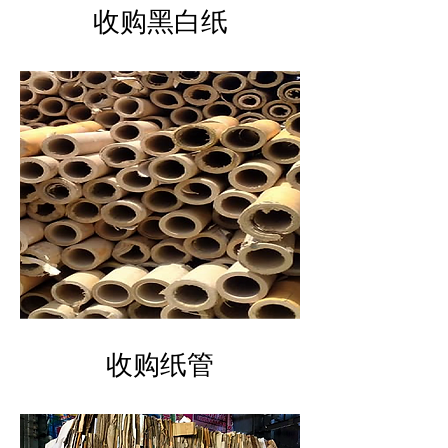
​收购黑白纸
​收购纸管